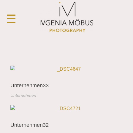
ivgenia-photography
Unternehmensfotografie, Portraitfotografie, Wiesbaden, Ivgenia Möbus
Unternehmen33
Unternehmen
Unternehmen32